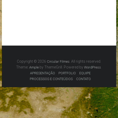
Copyright © 2026
. All rights reserved.
Circular Filmes
Theme:
by ThemeGrill. Powered by
.
Ample
WordPress
APRESENTAÇÃO
PORTFOLIO
EQUIPE
PROCESSOS E CONTEÚDOS
CONTATO