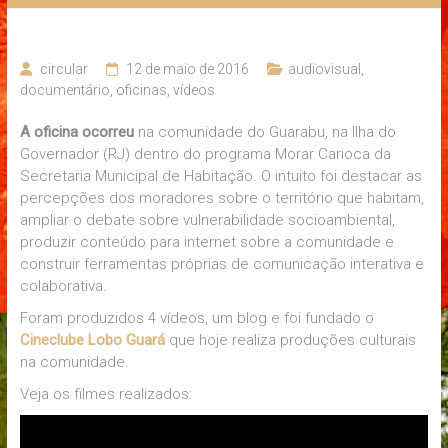
circular
12 de maio de 2016
audiovisual
,
documentário
,
oficinas
,
vídeos
A oficina ocorreu
na comunidade do Guarabu, na Ilha do
Governador (RJ) dentro do programa Morar Carioca da
Secretaria Municipal de Habitação. O intuito foi destacar as
percepções dos moradores sobre o território que habitam,
ampliar o debate sobre vulnerabilidade socioambiental,
produzir conteúdo para internet sobre a comunidade e
construir ferramentas próprias de comunicação interativa e
colaborativa.
Foram produzidos 4 vídeos, um blog e foi fundado o
Cineclube Lobo Guará
que hoje realiza produções culturais
na comunidade.
Veja os filmes realizados: