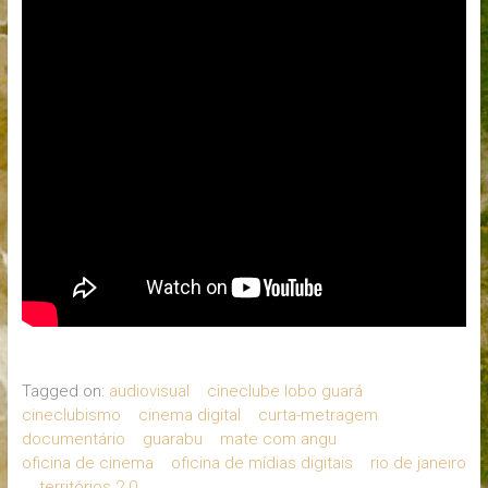
Tagged on:
audiovisual
cineclube lobo guará
cineclubismo
cinema digital
curta-metragem
documentário
guarabu
mate com angu
oficina de cinema
oficina de mídias digitais
rio de janeiro
territórios 2.0